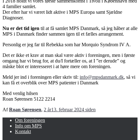
I 2018 holdt vi vores første sammenkomst i Tivoli i København med
4 familier samlet.
Der efter har vi været lidt aktive i MPS Europa samt Sjældne
Diagnoser.
Nu er det tid igen
til at få samlet MPS Danmark, så jeg håber at alle
MPS i Danmark finder sammen igen til et fælles arrangement.
Personlig er jeg far til Rebekka som har Morquio Syndrom IV A.
Det er ikke et krav at man skal være aktiv i foreningen, men i første
omgang har vi brug for, at du/I fortæller os, at I ”er derude” og
måske blot er interesseret i at høre mere om foreningen.
Meld jer ind i foreningen eller skriv til:
info@mpsdanmark.dk
, så vi
kan få et overblik over MPS patienter i Danmark
Med venlig hilsen
Roan Sørensen 5122 2214
Af
Roan Sørensen
,
2 år
13. februar 2024
siden
Om foreningen
Info om MPS
Kontakt