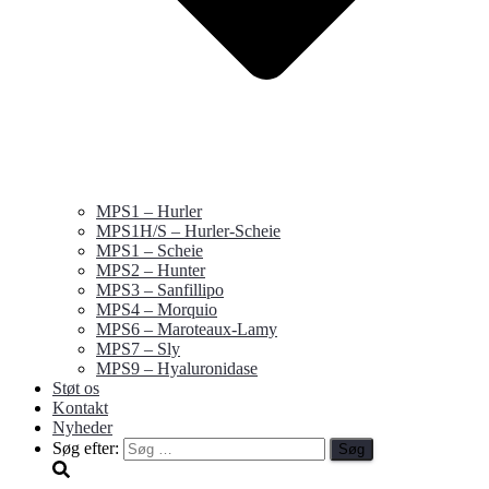
MPS1 – Hurler
MPS1H/S – Hurler-Scheie
MPS1 – Scheie
MPS2 – Hunter
MPS3 – Sanfillipo
MPS4 – Morquio
MPS6 – Maroteaux-Lamy
MPS7 – Sly
MPS9 – Hyaluronidase
Støt os
Kontakt
Nyheder
Søg efter: